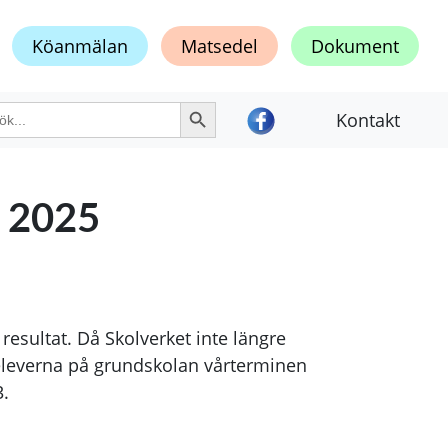
Köanmälan
Matsedel
Dokument
Sökknapp
k
Kontakt
er:
k 2025
resultat. Då Skolverket inte längre
gseleverna på grundskolan vårterminen
3.