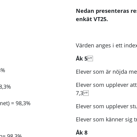
Nedan presenteras re
enkät VT25.
Värden anges i ett inde
Åk 5
3%
Elever som är nöjda me
Elever som upplever att
98,3%
7,3
met) = 98,3%
Elever som upplever st
Elever som känner sig tr
Åk 8
n= 98,3%