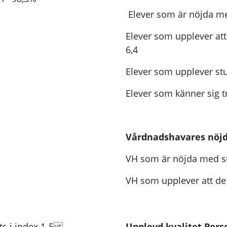
Elever som är nöjda med
Elever som upplever att
6,4
Elever som upplever st
Elever som känner sig tr
Vårdnadshavares nöjd
VH som är nöjda med si
VH som upplever att de f
ts i index 1-5
Upplevd kvalitet
Pers