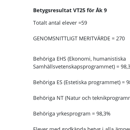
Betygsresultat VT25 för Åk 9
Totalt antal elever =59
GENOMSNITTLIGT MERITVÄRDE = 270
Behöriga EHS (Ekonomi, humanistiska
Samhällsvetenskapsprogrammet) = 98,
Behöriga ES (Estetiska programmet) = 
Behöriga NT (Natur och teknikprogram
Behöriga yrkesprogram = 98,3%
Elever med godkända betyg i alla ämne