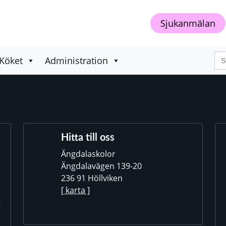
Sjukanmälan
Sö
Köket
Administration
eft
Hitta till oss
Ängdalaskolor
Ängdalavägen 139-20
236 91 Höllviken
[ karta ]
-