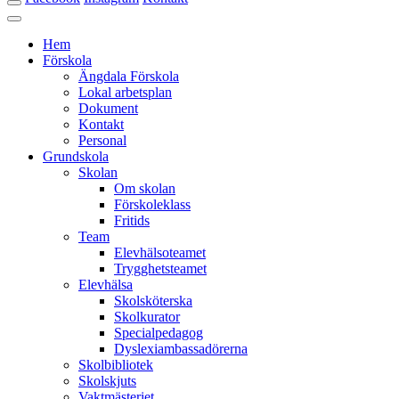
Hem
Förskola
Ängdala Förskola
Lokal arbetsplan
Dokument
Kontakt
Personal
Grundskola
Skolan
Om skolan
Förskoleklass
Fritids
Team
Elevhälsoteamet
Trygghetsteamet
Elevhälsa
Skolsköterska
Skolkurator
Specialpedagog
Dyslexiambassadörerna
Skolbibliotek
Skolskjuts
Vaktmästeriet