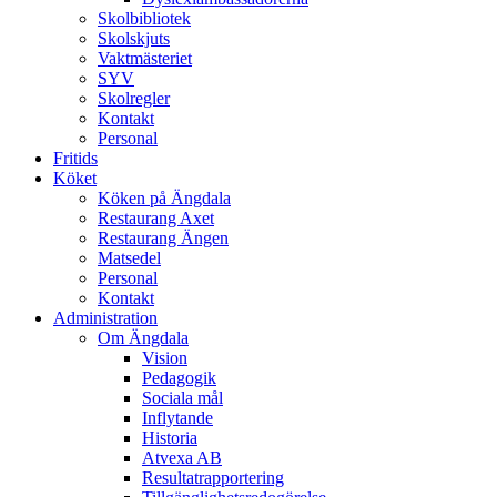
Skolbibliotek
Skolskjuts
Vaktmästeriet
SYV
Skolregler
Kontakt
Personal
Fritids
Köket
Köken på Ängdala
Restaurang Axet
Restaurang Ängen
Matsedel
Personal
Kontakt
Administration
Om Ängdala
Vision
Pedagogik
Sociala mål
Inflytande
Historia
Atvexa AB
Resultatrapportering