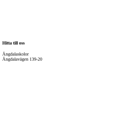
Hitta till oss
Ängdalaskolor
Ängdalavägen 139-20
236 91 Höllviken
[ karta ]
Kontakt
Tel Växeln:
040-45 91 70
08.00 - 16.00 Måndag till torsdag
08.00 - 15.30 Fredagar