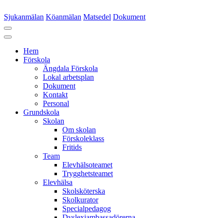
Sjukanmälan
Köanmälan
Matsedel
Dokument
Hem
Förskola
Ängdala Förskola
Lokal arbetsplan
Dokument
Kontakt
Personal
Grundskola
Skolan
Om skolan
Förskoleklass
Fritids
Team
Elevhälsoteamet
Trygghetsteamet
Elevhälsa
Skolsköterska
Skolkurator
Specialpedagog
Dyslexiambassadörerna