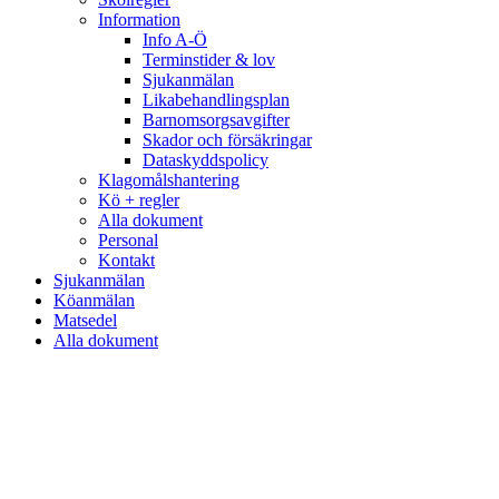
Information
Info A-Ö
Terminstider & lov
Sjukanmälan
Likabehandlingsplan
Barnomsorgsavgifter
Skador och försäkringar
Dataskyddspolicy
Klagomålshantering
Kö + regler
Alla dokument
Personal
Kontakt
Sjukanmälan
Köanmälan
Matsedel
Alla dokument