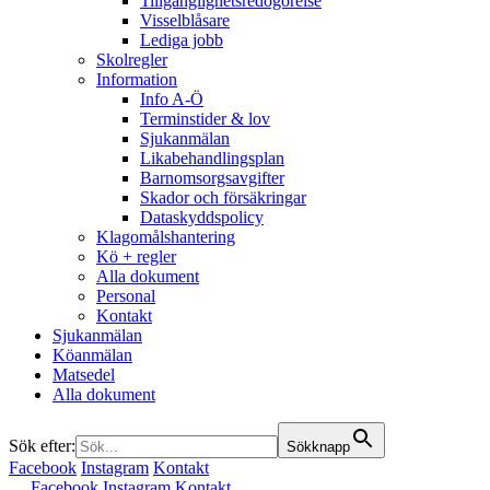
Tillgänglighetsredogörelse
Visselblåsare
Lediga jobb
Skolregler
Information
Info A-Ö
Terminstider & lov
Sjukanmälan
Likabehandlingsplan
Barnomsorgsavgifter
Skador och försäkringar
Dataskyddspolicy
Klagomålshantering
Kö + regler
Alla dokument
Personal
Kontakt
Sjukanmälan
Köanmälan
Matsedel
Alla dokument
Sök efter:
Sökknapp
Facebook
Instagram
Kontakt
Facebook
Instagram
Kontakt