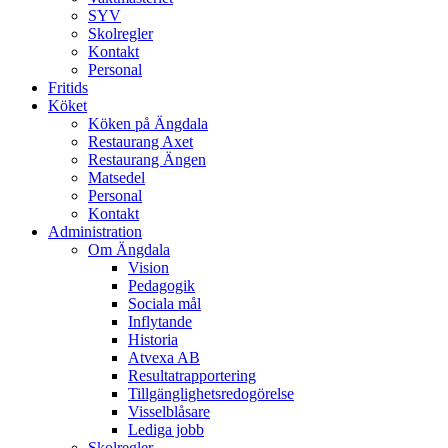
SYV
Skolregler
Kontakt
Personal
Fritids
Köket
Köken på Ängdala
Restaurang Axet
Restaurang Ängen
Matsedel
Personal
Kontakt
Administration
Om Ängdala
Vision
Pedagogik
Sociala mål
Inflytande
Historia
Atvexa AB
Resultatrapportering
Tillgänglighetsredogörelse
Visselblåsare
Lediga jobb
Skolregler