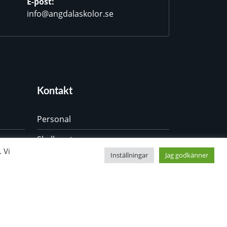
E-post:
info@angdalaskolor.se
Kontakt
Personal
Skolkurator
 Vi
Inställningar
Jag godkänner
Elevhälsoteamet