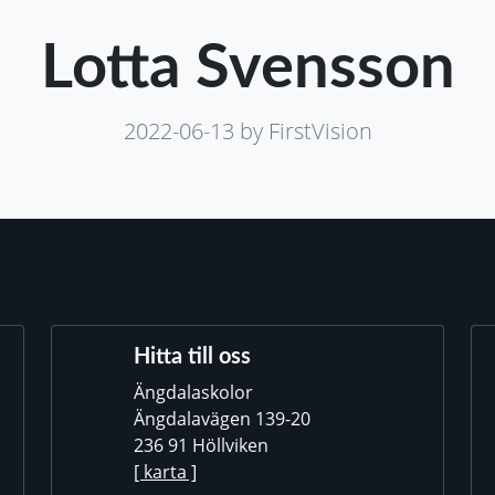
Lotta Svensson
2022-06-13
by FirstVision
Hitta till oss
Ängdalaskolor
Ängdalavägen 139-20
236 91 Höllviken
[ karta ]