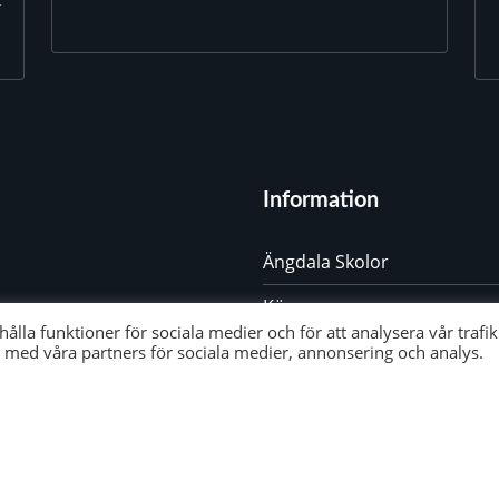
-
Information
Ängdala Skolor
Kö
lla funktioner för sociala medier och för att analysera vår trafik.
Sjukanmälan
med våra partners för sociala medier, annonsering och analys.
Terminstider & lov
Alla dokument
Dataskyddspolicy