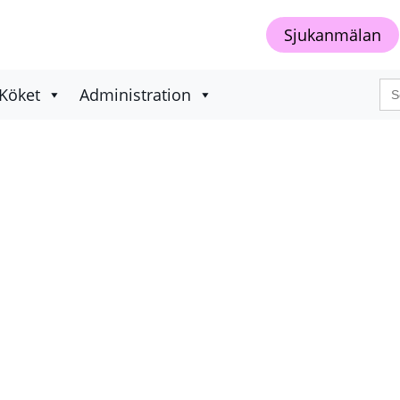
Sjukanmälan
Sö
Köket
Administration
eft