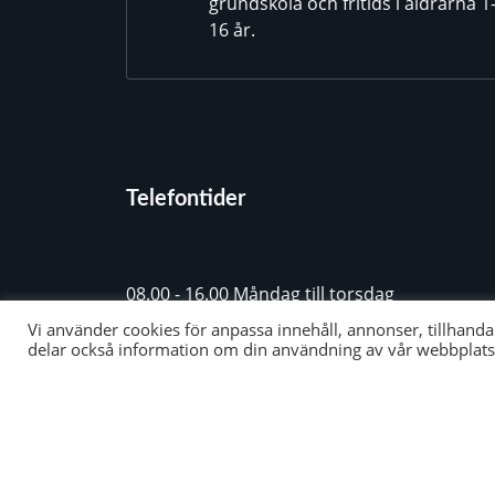
grundskola och fritids i åldrarna 1
16 år.
Telefontider
08.00 - 16.00 Måndag till torsdag
08.00 - 15.30 Fredagar
Vi använder cookies för anpassa innehåll, annonser, tillhandahå
delar också information om din användning av vår webbplats 
040-45 91 70