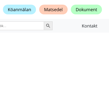
Köanmälan
Matsedel
Dokument
Sökknapp
k
Kontakt
er: