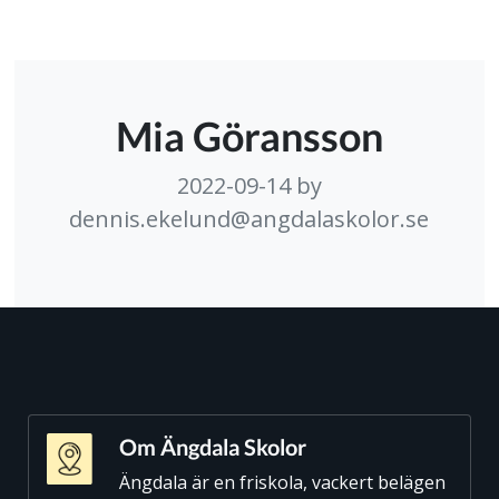
Mia Göransson
2022-09-14
by
dennis.ekelund@angdalaskolor.se
Om Ängdala Skolor
Ängdala är en friskola, vackert belägen